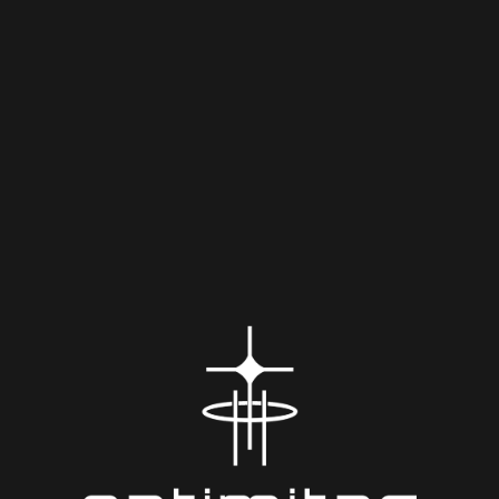
WAN
DSL 4G 5G
Uzaktan Çalışma
SD-Branch
WiFi
Birleşik İletişim
İstanbul Ofis: İdealtepe Mah. Dik Sok. No:13/2 Maltepe /