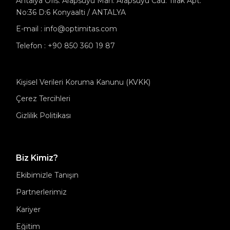
Antalya Ofis: Arapsuyu Mah. Arapsuyu Cad. Tirak Apt.
No:36 D:6 Konyaalti / ANTALYA
E-mail : info@optimitas.com
Telefon : +90 850 360 19 87
Kişisel Verileri Koruma Kanunu (KVKK)
Çerez Tercihleri
Gizlilik Politikası
Biz Kimiz?
Ekibimizle Tanışın
Partnerlerimiz
Kariyer
Eğitim