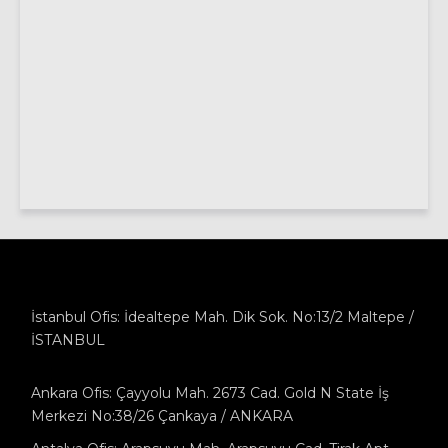
İstanbul Ofis: İdealtepe Mah. Dik Sok. No:13/2 Maltepe /
İSTANBUL
Ankara Ofis: Çayyolu Mah. 2673 Cad. Gold N State İş
Merkezi No:38/26 Çankaya / ANKARA