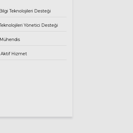
MDM
Web Application
İletişim
Firewall (WAF)
ilgi Teknolojileri Desteği
Güvenli Veri Silme
Security
Information and
 Teknolojileri Yönetici Desteği
Event
Management
(SIEM)
 Mühendis
Managed
Detection and
 Aktif Hizmet
Response (MDR)
DNS Security
Penetration Testi
Security Audit
Güvenlik
İncelemesi