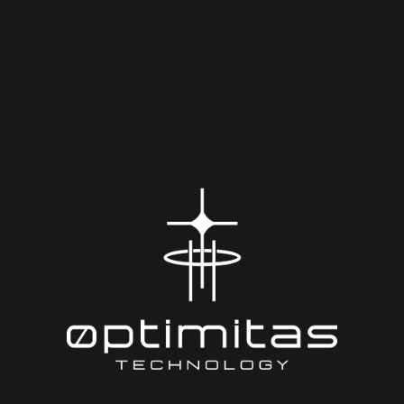
E-mail : info@optimitas.com
Telefon : +90 850 360 19 87
Kişisel Verileri Koruma Kanunu (KVKK)
Çerez Tercihleri
Gizlilik Politikası
Biz Kimiz?
Ekibimizle Tanışın
Partnerlerimiz
Kariyer
Eğitim
SSS